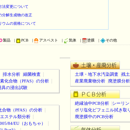
方法変更について
の分解生成物の改正
リウムの規格について
製品 |
PCB |
アスベスト |
気体 |
塗膜 |
その他
排水分析
細菌検査
土壌・地下水汚染調査
残土
素化合物（PFAS）の分析
産業廃棄物分析
廃塗膜分析
用具の浸出試験
絶縁油中PCB分析
シーリン
合物（PFAS）の分析
ポリ塩化ビフェニル拭き取
エステル類分析
廃塗膜中のPCB分析
05/84/EU（おもちゃ）