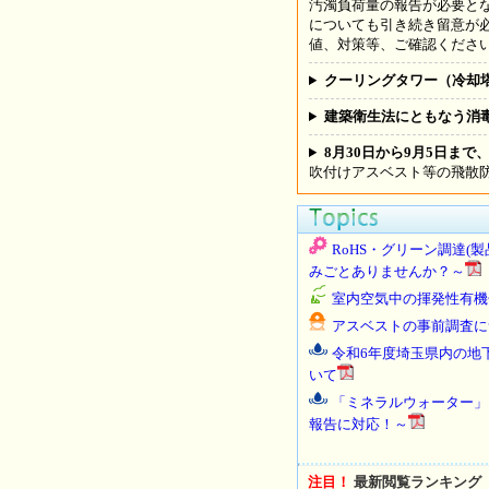
汚濁負荷量の報告が必要と
についても引き続き留意が
値、対策等、ご確認くださ
クーリングタワー（冷却
建築衛生法にともなう消
8月30日から9月5日ま
吹付けアスベスト等の飛散
RoHS・グリーン調達(
みごとありませんか？～
室内空気中の揮発性有機
アスベストの事前調査に
令和6年度埼玉県内の地下
いて
「ミネラルウォーター」「R
報告に対応！～
注目！
最新閲覧ランキング（202