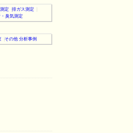
測定
排ガス測定
析・臭気測定
査
その他 分析事例