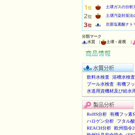
土壌ガスの分析
土壌汚染対策法
次亜塩素酸ナト
分類マーク
水質 |
土壌・産廃 |
飲料水検査
浴槽水検査
プール水検査
有機フッ
水道用資機材及び給水
RoHS分析
有機フッ素化
ハロゲン分析
フタル酸
REACH分析
欧州指令20