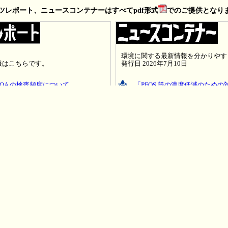
レポート、ニュースコンテナーはすべてpdf形式
でのご提供となり
環境に関する最新情報を分かりやす
発行日 2026年7月10日
報はこちらです。
「PFOS 等の濃度低減のため
FOA の検査頻度について
PCB 特措法に基づくPCB廃
物(PFAS)の法規制改正
果について
いて ～JIS A 1481 を中心に～
災害時における石綿飛散防止に
ーストラップ）について
POPRC22 の暫定議題について
1481-4(2016)-
低濃度PCB廃棄物の無害化処
CCPs)について
リスクアセスメント対象物にお
ためには、AdobeReaderが必要です。
eReaderをダウンロードして下さい（無償）。
情報
ﾆｭｰｽｺﾝﾃﾅｰ
ｻﾞ･ﾅｲﾂﾚﾎﾟｰﾄ
採用情報
プライバシーポリシー
サイトマップ
al Science Co.,Ltd. All Rights Reserved.