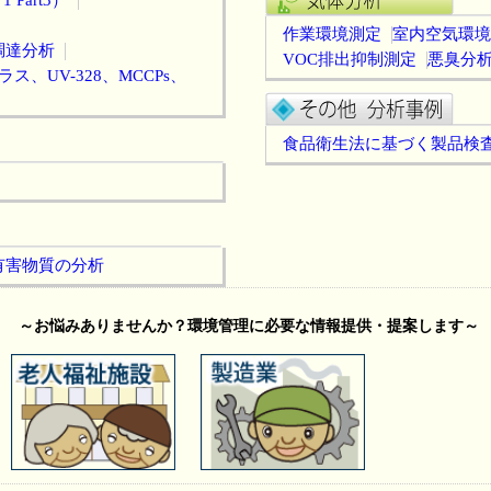
Part3）
作業環境測定
室内空気環境
調達分析
VOC排出抑制測定
悪臭分
ス、UV-328、MCCPs、
食品衛生法に基づく製品検
有害物質の分析
～お悩みありませんか？環境管理に必要な情報提供・提案します～