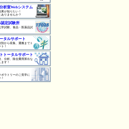
分析室Webシステム
結果が知りたい！
とありませんか？
025認定試験所
化学試験、食品・医薬品試
ータルサポート
判別から収集、運搬までト
ート！
トトータルサポート
査、分析、除去費用算出な
します！
ラボラトリーのご見学に
い！