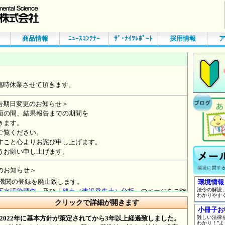
商品情報
ﾆｭｰｽｺﾝﾃﾅｰ
ｻﾞ･ﾅｲﾂﾚﾎﾟｰﾄ
採用情報
環境情報
法令の解説
わかりやす
/8/3更新] クリックで詳細が開きます
小冊子お
2022年に基本方針が策定されてから3年以上経過致しました。
難しい法律
わかり！”よ