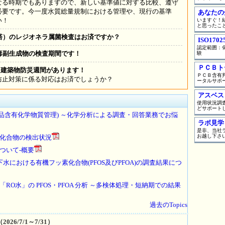
なる時期でもありますので、新しい基準値に対する比較、遵守
必要です。今一度水質総量規制における管理や、現行の基準
あなたの
い！
いますぐ！
と思ったこ
塔）のレジオネラ属菌検査はお済ですか？
ISO17
認定範囲：
毒副生成物の検査期間です！
験
ＰＣＢト
で、建築物防災週間があります！
ＰＣＢ含有
防止対策に係る対応はお済でしょうか？
ータルサポ
アスベス
使用状況調
どサポート
製品含有化学物質管理) ～化学分析による調査・回答業務でお悩
ラボ見学
是非、当社
お越し下さ
化合物の検出状況
ついて-概要
水における有機フッ素化合物(PFOS及びPFOA)の調査結果につ
O水」の PFOS・PFOA 分析 ～多検体処理・短納期での結果
過去のTopics
6/7/1～7/31）