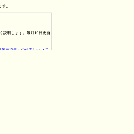
ます。
く説明します。毎月10日更新
の対策技術集」の公表について
棄物の保管等の届出の全国集計結
係る取扱いマニュアルの改訂
理の認定申請について
ける濃度基準値の追加改正案